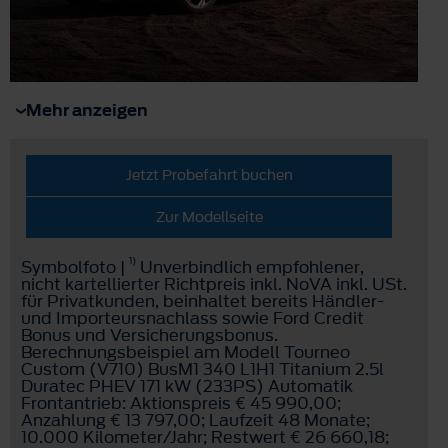
Mehr anzeigen
Jetzt Probefahrt buchen
Zur Modellseite
1)
Symbolfoto |
Unverbindlich empfohlener,
nicht kartellierter Richtpreis inkl. NoVA inkl. USt.
für Privatkunden, beinhaltet bereits Händler-
und Importeursnachlass sowie Ford Credit
Bonus und Versicherungsbonus.
Berechnungsbeispiel am Modell Tourneo
Custom (V710) BusM1 340 L1H1 Titanium 2.5l
Duratec PHEV 171 kW (233PS) Automatik
Frontantrieb: Aktionspreis € 45 990,00;
Anzahlung € 13 797,00; Laufzeit 48 Monate;
10.000 Kilometer/Jahr; Restwert € 26 660,18;