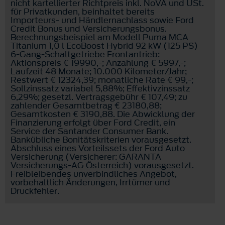
nicht kartellierter Richtpreis inkl. NoVA und USt.
für Privatkunden, beinhaltet bereits
Importeurs- und Händlernachlass sowie Ford
Credit Bonus und Versicherungsbonus.
Berechnungsbeispiel am Modell Puma MCA
Titanium 1,0 l EcoBoost Hybrid 92 kW (125 PS)
6-Gang-Schaltgetriebe Frontantrieb:
Aktionspreis € 19990,-; Anzahlung € 5997,-;
Laufzeit 48 Monate; 10.000 Kilometer/Jahr;
Restwert € 12324,39; monatliche Rate € 99,-;
Sollzinssatz variabel 5,88%; Effektivzinssatz
6,29%; gesetzl. Vertragsgebühr € 107,49; zu
zahlender Gesamtbetrag € 23180,88;
Gesamtkosten € 3190,88. Die Abwicklung der
Finanzierung erfolgt über Ford Credit, ein
Service der Santander Consumer Bank.
Bankübliche Bonitätskriterien vorausgesetzt.
Abschluss eines Vorteilssets der Ford Auto
Versicherung (Versicherer: GARANTA
Versicherungs-AG Österreich) vorausgesetzt.
Freibleibendes unverbindliches Angebot,
vorbehaltlich Änderungen, Irrtümer und
Druckfehler.