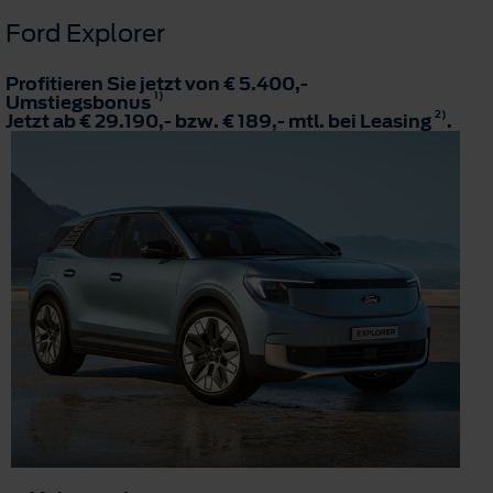
Ford Explorer
Profitieren Sie jetzt von € 5.400,-
1)
Umstiegsbonus
2)
Jetzt ab € 29.190,- bzw. € 189,- mtl. bei Leasing
.