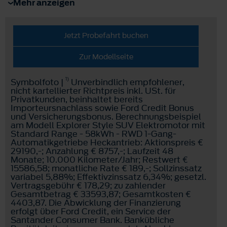
Mehr anzeigen
Jetzt Probefahrt buchen
Zur Modellseite
1)
Symbolfoto |
Unverbindlich empfohlener,
nicht kartellierter Richtpreis inkl. USt. für
Privatkunden, beinhaltet bereits
Importeursnachlass sowie Ford Credit Bonus
und Versicherungsbonus. Berechnungsbeispiel
am Modell Explorer Style SUV Elektromotor mit
Standard Range - 58kWh - RWD 1-Gang-
Automatikgetriebe Heckantrieb: Aktionspreis €
29190,-; Anzahlung € 8757,-; Laufzeit 48
Monate; 10.000 Kilometer/Jahr; Restwert €
15586,58; monatliche Rate € 189,-; Sollzinssatz
variabel 5,88%; Effektivzinssatz 6,34%; gesetzl.
Vertragsgebühr € 178,29; zu zahlender
Gesamtbetrag € 33593,87; Gesamtkosten €
4403,87. Die Abwicklung der Finanzierung
erfolgt über Ford Credit, ein Service der
Santander Consumer Bank. Bankübliche