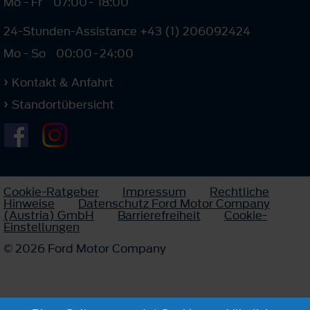
Mo - Fr
07:00
-
18:00
24-Stunden-Assistance +43 (1) 206092424
Mo - So
00:00
-
24:00
Kontakt & Anfahrt
Standortübersicht
Cookie-Ratgeber
Impressum
Rechtliche
Hinweise
Datenschutz Ford Motor Company
(Austria) GmbH
Barrierefreiheit
Cookie-
Einstellungen
© 2026 Ford Motor Company