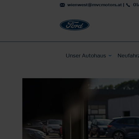
wienwest@mvcmotors.at
|
01
Unser Autohaus
Neufahr