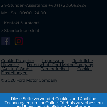
24-Stunden-Assistance +43 (1) 206092424
Mo - So
00:00
-
24:00
Kontakt & Anfahrt
Standortübersicht
Cookie-Ratgeber
Impressum
Rechtliche
Hinweise
Datenschutz Ford Motor Company
(Austria) GmbH
Barrierefreiheit
Cookie-
Einstellungen
© 2026 Ford Motor Company
Diese Seite verwendet Cookies und ähnliche
Technologien, um Ihr Online-Erlebnis zu verbessern
und Ihnen individualisierte Angebote zu