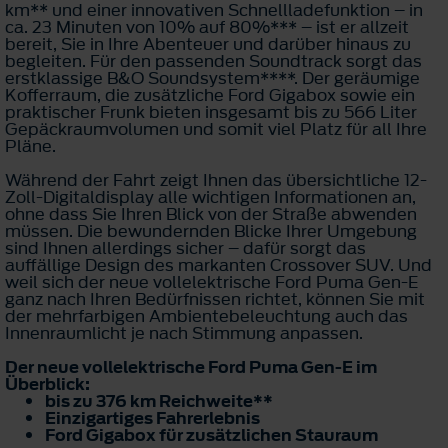
km** und einer innovativen Schnellladefunktion – in
ca. 23 Minuten von 10% auf 80%*** – ist er allzeit
bereit, Sie in Ihre Abenteuer und darüber hinaus zu
begleiten. Für den passenden Soundtrack sorgt das
erstklassige B&O Soundsystem****. Der geräumige
Kofferraum, die zusätzliche Ford Gigabox sowie ein
praktischer Frunk bieten insgesamt bis zu 566 Liter
Gepäckraumvolumen und somit viel Platz für all Ihre
Pläne.
Während der Fahrt zeigt Ihnen das übersichtliche 12-
Zoll-Digitaldisplay alle wichtigen Informationen an,
ohne dass Sie Ihren Blick von der Straße abwenden
müssen. Die bewundernden Blicke Ihrer Umgebung
sind Ihnen allerdings sicher – dafür sorgt das
auffällige Design des markanten Crossover SUV. Und
weil sich der neue vollelektrische Ford Puma Gen-E
ganz nach Ihren Bedürfnissen richtet, können Sie mit
der mehrfarbigen Ambientebeleuchtung auch das
Innenraumlicht je nach Stimmung anpassen.
Der neue vollelektrische Ford Puma Gen-E im
Überblick:
bis zu 376 km Reichweite**
Einzigartiges Fahrerlebnis
Ford Gigabox für zusätzlichen Stauraum